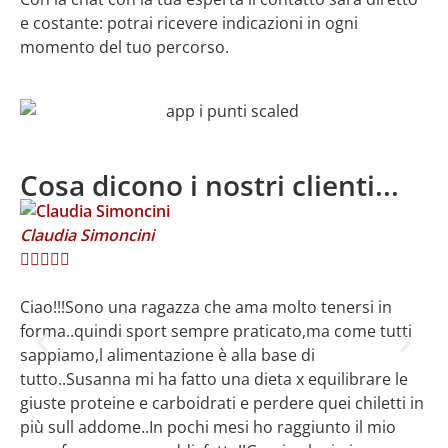
e costante: potrai ricevere indicazioni in ogni
momento del tuo percorso.
Cosa dicono i nostri clienti...
Claudia Simoncini
Ch







Ciao!!!Sono una ragazza che ama molto tenersi in
La
forma..quindi sport sempre praticato,ma come tutti
ai
sappiamo,l alimentazione è alla base di
de
tutto..Susanna mi ha fatto una dieta x equilibrare le
giuste proteine e carboidrati e perdere quei chiletti in
più sull addome..In pochi mesi ho raggiunto il mio