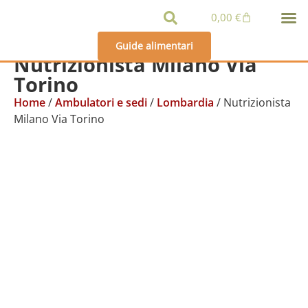
contenuto
0,00
€
Guide alimentari
Nutrizionista Milano Via
Torino
Home
/
Ambulatori e sedi
/
Lombardia
/ Nutrizionista
Milano Via Torino