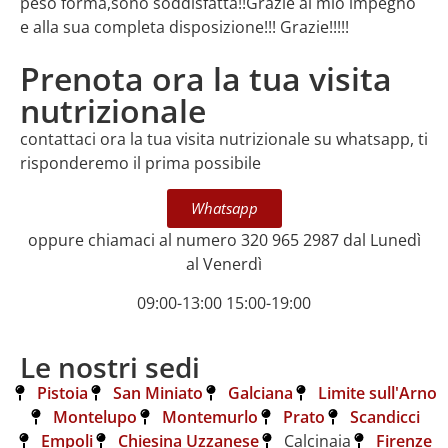
peso forma,sono soddisfatta!!Grazie al mio impegno
e alla sua completa disposizione!!! Grazie!!!!!
Prenota ora la tua visita
nutrizionale
contattaci ora la tua visita nutrizionale su whatsapp, ti
risponderemo il prima possibile
Whatsapp
oppure chiamaci al numero 320 965 2987 dal Lunedì
al Venerdì
09:00-13:00 15:00-19:00
Le nostri sedi
Pistoia
San Miniato
Galciana
Limite sull'Arno
Montelupo
Montemurlo
Prato
Scandicci
Empoli
Chiesina Uzzanese
Calcinaia
Firenze