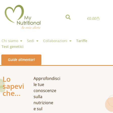
€
0.00
Chi siamo
Sedi
Collaborazioni
Tariffe
Test genetici
Guide alimentari
Lo
Approfondisci
sapevi
le tue
conoscenze
che...
sulla
nutrizione
e sul