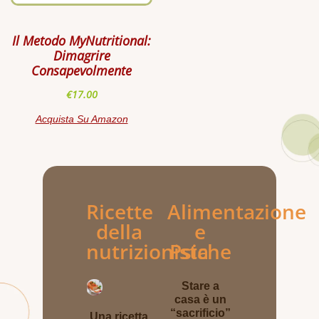
Il Metodo MyNutritional:
Dimagrire
Consapevolmente
€
17.00
Acquista Su Amazon
Ricette
Alimentazione
della
e
nutrizionista
Psiche
Stare a
casa è un
“sacrificio”
Una ricetta