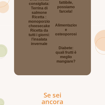
fattibile,
consigliata:
possiamo
Terrina di
farcela!
salmone
Ricetta :
monoporzione
Alimentazione
cheesecake
e
Ricetta da
osteoporosi
tutti i giorni:
l’insalata
invernale
Diabete:
quali frutti è
meglio
mangiare?
Se sei
ancora