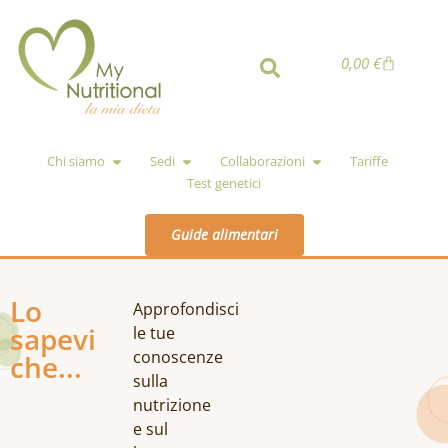
0,00
€
Chi siamo
Sedi
Collaborazioni
Tariffe
Test genetici
Guide alimentari
Lo
Approfondisci
sapevi
le tue
conoscenze
che...
sulla
nutrizione
e sul