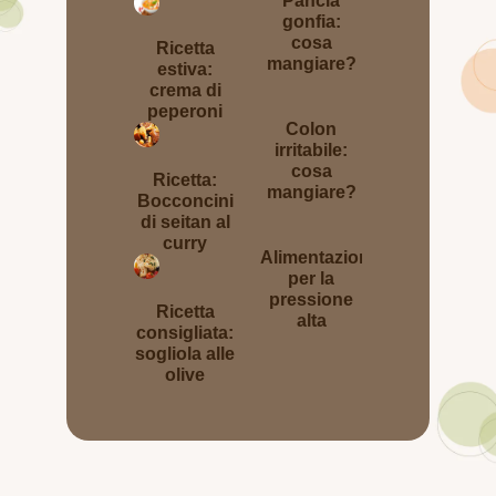
Pancia
gonfia:
cosa
Ricetta
mangiare?
estiva:
crema di
peperoni
Colon
irritabile:
cosa
Ricetta:
mangiare?
Bocconcini
di seitan al
curry
Alimentazione
per la
pressione
Ricetta
alta
consigliata:
sogliola alle
olive