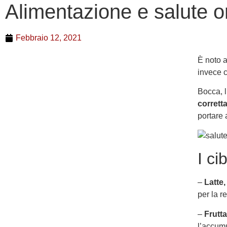
Alimentazione e salute o
Febbraio 12, 2021
È noto a
invece c
Bocca, l
corrett
portare 
I ci
–
Latte
per la r
–
Frutt
l’accumu