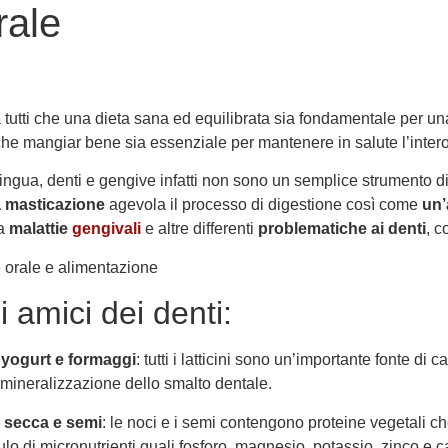
rale
 tutti che una dieta sana ed equilibrata sia fondamentale per un
he mangiar bene sia essenziale per mantenere in salute l’intero
ingua, denti e gengive infatti non sono un semplice strumento d
a masticazione
agevola il processo di digestione così come
un’
a
malattie
gengivali
e altre differenti
problematiche ai denti
, c
bi amici dei denti:
, yogurt e formaggi
: tutti i latticini sono un’importante fonte di
emineralizzazione dello smalto dentale.
a secca e semi
: le noci e i semi contengono proteine vegetali 
lo di micronutrienti quali fosforo, magnesio, potassio, zinco e c