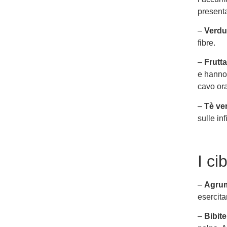
presenta
–
Verdu
fibre.
–
Frutt
e hanno 
cavo ora
–
Tè ve
sulle in
I ci
–
Agru
esercita
–
Bibit