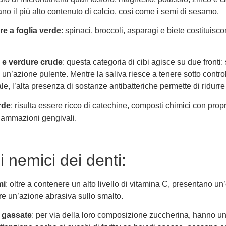
no il più alto contenuto di calcio, così come i semi di sesamo.
re a foglia verde
: spinaci, broccoli, asparagi e biete costituisc
a e verdure crude
: questa categoria di cibi agisce su due fronti
un’azione pulente. Mentre la saliva riesce a tenere sotto control
le, l’alta presenza di sostanze antibatteriche permette di ridurre
rde
: risulta essere ricco di catechine, composti chimici con propr
fiammazioni gengivali.
bi nemici dei denti:
mi
: oltre a contenere un alto livello di vitamina C, presentano un
re un’azione abrasiva sullo smalto.
e gassate
: per via della loro composizione zuccherina, hanno un