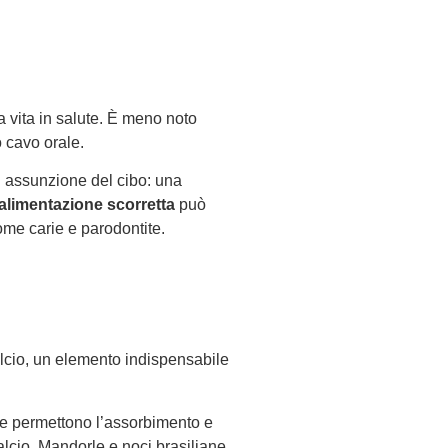
a vita in salute. È meno noto
 cavo orale.
i assunzione del cibo: una
alimentazione scorretta
può
ome carie e parodontite.
 calcio, un elemento indispensabile
che permettono l’assorbimento e
alcio. Mandorle e noci brasiliane